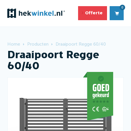
0
Offerte
Home
Producten
Draaipoort Regge 60/40
Draaipoort Regge
60/40