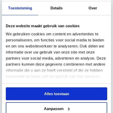
De Regge is ook in andere spijlmaten beschikbaar:
Toestemming
Details
Over
80×20 mm met een tussenruimte van 40 mm
100×20 mm met een tussenruimte van 20 mm
120×20 mm met een tussenruimte van 20 mm
Deze website maakt gebruik van cookies
We gebruiken cookies om content en advertenties te
personaliseren, om functies voor social media te bieden
Naast als draaipoort, is model Regge ook verkrijgbaar
en om ons websiteverkeer te analyseren. Ook delen we
als:
informatie over uw gebruik van onze site met onze
Schuifpoort
partners voor social media, adverteren en analyse. Deze
Hekwerk
partners kunnen deze gegevens combineren met andere
Looppoort
informatie die u aan ze heeft verstrekt of die ze hebben
verzameld op basis van uw gebruik van hun services.
Hoe wordt de poort
behandeld?
Alles toestaan
Draaipoort Regge wordt volbad verzinkt volgens NEN-
Aanpassen
EN-ISO 1461. Dat houdt in dat de poort wordt