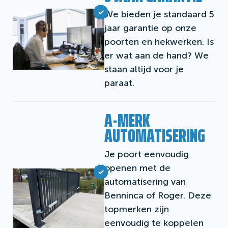
We bieden je standaard 5
jaar garantie op onze
poorten en hekwerken. Is
er wat aan de hand? We
staan altijd voor je
paraat.
A-MERK
AUTOMATISERING
Je poort eenvoudig
openen met de
automatisering van
Benninca of Roger. Deze
topmerken zijn
eenvoudig te koppelen