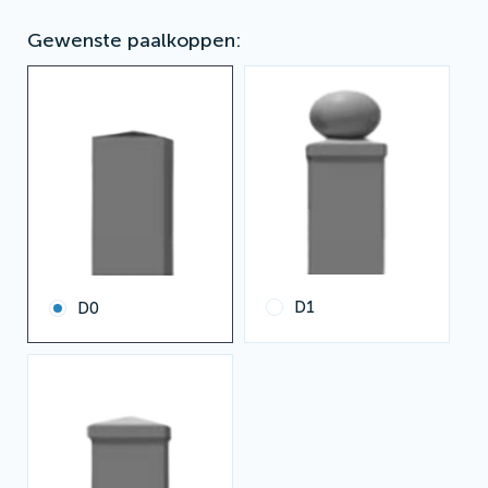
Gewenste paalkoppen
D1
D0