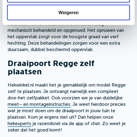
ondergedompeld in een zinkbad van 440-460 °C
waardoor het roestwerende zink op alle plekken hecht.
Weigeren
Dit proces zorgt voor het fenomeen van diffusie-
verzinken. Na het verzinken wordt de zinklaag
mechanisch behandeld en opgeruwd. Het opruwen van
het oppervlak zorgt voor de hoogste graad van verf
hechting. Deze behandelingen zorgen voor een extra
duurzaam, dubbel beschermd oppervlak.
Draaipoort Regge zelf
plaatsen
Hekwinkel.nl maakt het je gemakkelijk om model Regge
zelf te plaatsen. Je ontvangt namelijk een compleet
doe-het-zelfpakket. Ook voorzien we je van duidelijke
meet– en montageinstructies
. Je weet hierdoor precies
wat je moet doen om de draaipoort in jouw tuin te
plaatsen. Kom je ergens niet uit? Dan helpen onze
hekexperts
je razendsnel via de app of chat. Zo weet je
zeker dat het goed komt!