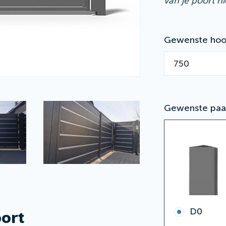
van je poort h
Gewenste hoo
Gewenste paa
D0
oort