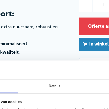
-
ort:
Offerte 
 extra duurzaam, robuust en
minimaliseert
.
In winke
kwaliteit
.
Vraag een
krijgbaar als:
je zelf mo
Details
 van cookies