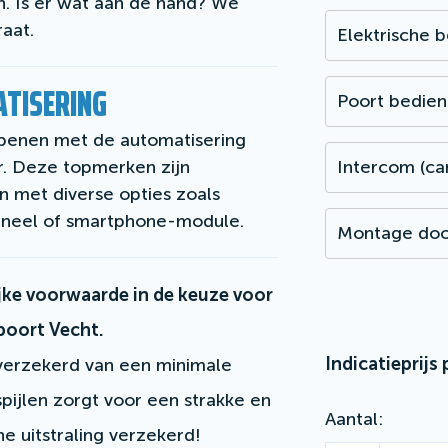
. Is er wat aan de hand? We
raat.
Elektrische 
TISERING
Poort bedien
penen met de automatisering
r. Deze topmerken zijn
Intercom (ca
 met diverse opties zoals
aneel of smartphone-module.
Montage doo
rijke voorwaarde in de keuze voor
poort Vecht.
Indicatieprijs 
 verzekerd van een minimale
spijlen zorgt voor een strakke en
Aantal
e uitstraling verzekerd!