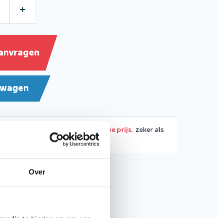
+
aanvragen
lwagen
 offerte aan voor een
extra scherpe prijs
, zeker als
nteert!
Over