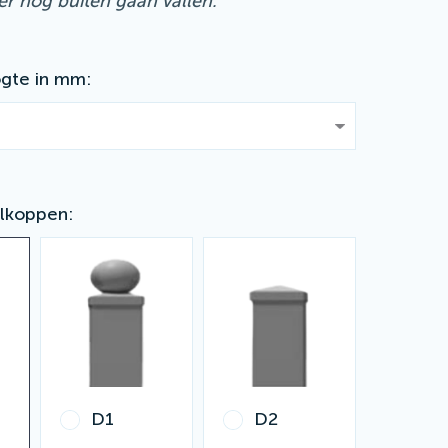
ier nog buiten gaan vallen.
gte in mm
lkoppen
D1
D2