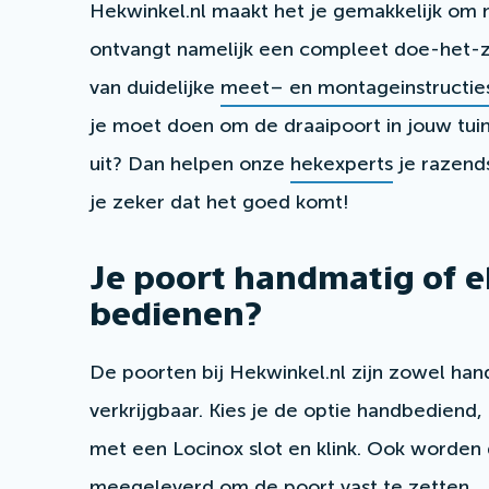
Hekwinkel.nl maakt het je gemakkelijk om m
ontvangt namelijk een compleet doe-het-z
van duidelijke
meet– en montageinstructie
je moet doen om de draaipoort in jouw tuin
uit? Dan helpen onze
hekexperts
je razends
je zeker dat het goed komt!
Je poort handmatig of e
bedienen?
De poorten bij Hekwinkel.nl zijn zowel han
verkrijgbaar. Kies je de optie handbediend
met een Locinox slot en klink. Ook worde
meegeleverd om de poort vast te zetten.