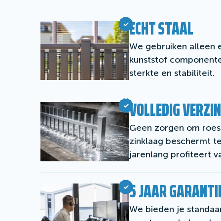
ECHT STAAL
We gebruiken alleen e
kunststof componente
sterkte en stabiliteit.
VOLLEDIG VERZI
Geen zorgen om roest
zinklaag beschermt te
jarenlang profiteert 
5 JAAR GARANTI
We bieden je standaar