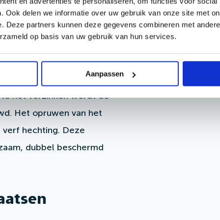
ent en advertenties te personaliseren, om functies voor social
. Ook delen we informatie over uw gebruik van onze site met on
andeld?
e. Deze partners kunnen deze gegevens combineren met andere i
erzameld op basis van uw gebruik van hun services.
olgens NEN-EN-ISO 1461. Dat
eld in een zinkbad van 440-460
Aanpassen
 plekken hecht. Dit proces zorgt
 Na het verzinken wordt de
wd. Het opruwen van het
 verf hechting. Deze
rzaam, dubbel beschermd
laatsen