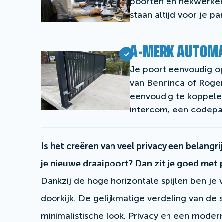
poorten en hekwerken
staan altijd voor je pa
A-MERK AUTOMA
Je poort eenvoudig o
van Benninca of Roge
eenvoudig te koppelen
intercom, een codep
Is het creëren van veel privacy een belang
je nieuwe draaipoort? Dan zit je goed met 
Dankzij de hoge horizontale spijlen ben je
doorkijk. De gelijkmatige verdeling van de 
minimalistische look. Privacy en een modern