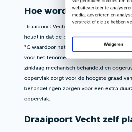
We gebruiken cookies om cont
websiteverkeer te analyseren
Hoe wordt de poort beh
media, adverteren en analys
verstrekt of die ze hebben v
Draaipoort Vecht wordt volbad verzinkt v
houdt in dat de poort wordt ondergedomp
Weigeren
°C waardoor het roestwerende zink op alle
voor het fenomeen van diffusie-verzinken.
zinklaag mechanisch behandeld en opgeru
oppervlak zorgt voor de hoogste graad van
behandelingen zorgen voor een extra duu
oppervlak.
Draaipoort Vecht zelf p