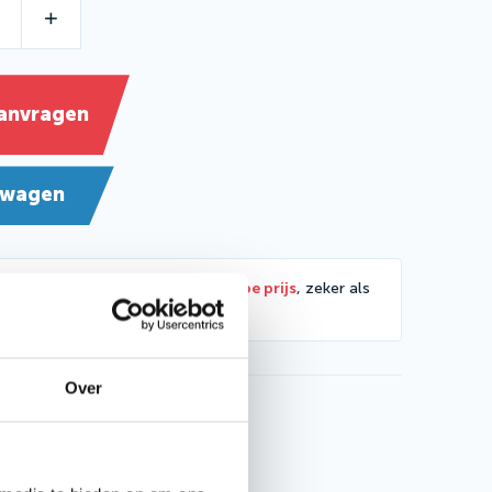
+
aanvragen
lwagen
 offerte aan voor een
extra scherpe prijs
, zeker als
nteert!
Over