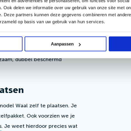
ent en advertenties te personaliseren, om functies voor social
eld in een zinkbad van 440-460
. Ook delen we informatie over uw gebruik van onze site met on
e. Deze partners kunnen deze gegevens combineren met andere i
 plekken hecht. Dit proces zorgt
erzameld op basis van uw gebruik van hun services.
 Na het verzinken wordt de
wd. Het opruwen van het
Aanpassen
 verf hechting. Deze
rzaam, dubbel beschermd
aatsen
model Waal zelf te plaatsen. Je
elfpakket. Ook voorzien we je
s
. Je weet hierdoor precies wat