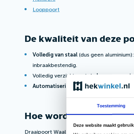
Looppoort
De kwaliteit van deze po
Volledig van staal
(dus geen aluminium):
inbraakbestendig.
Volledig verzinkt, wat de
kans op roest 
Automatiseringsmogelijkheden
van
top
Toestemming
Hoe wordt de poort beh
Deze website maakt gebruik
Draaipoort Waal wordt volbad verzinkt vo