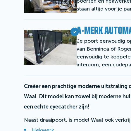
poorten en hekwerken
staan altijd voor je pa
A-MERK AUTOMA
Je poort eenvoudig o
van Benninca of Roge
eenvoudig te koppelen
intercom, een codep
Creëer een prachtige moderne uitstraling 
Waal. Dit model kan zowel bij moderne hui
een echte eyecatcher zijn!
Naast draaipoort, is model Waal ook verkrij
Hekwerk