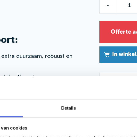
-
Offerte 
ort:
In winke
 extra duurzaam, robuust en
minimaliseert
.
Vraag een
je zelf mo
kwaliteit
.
Details
andeld?
 van cookies
lgens NEN-EN-ISO 1461. Dat