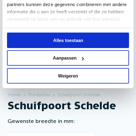
Schuifpoort Schelde plaatsen
partners kunnen deze gegevens combineren met andere
als hovenier of aannemer?
informatie die u aan ze heeft verstrekt of die ze hebben
Kan gewoon! Onze producten
verzameld op basis van uw gebruik van hun services.
zijn eenvoudig te installeren!
Alles toestaan
Bij Hekwinkel.nl leveren we uiteraard ook aan
jou als hovenier of aannemer. Vraag een
Aanpassen
offerte aan, en gaaf aan dat je
hovenier/aannemer bent.
Weigeren
Home
Producten
Schuifpoort Schelde
Schuifpoort Schelde
Gewenste breedte in mm