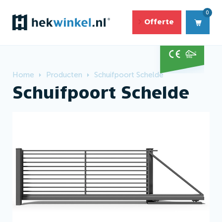
0
Offerte
Home
Producten
Schuifpoort Schelde
Schuifpoort Schelde