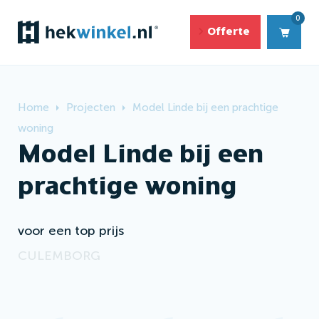
0
Offerte
Home
Projecten
Model Linde bij een prachtige
woning
Model
Linde
bij
een
prachtige
woning
voor een top prijs
CULEMBORG